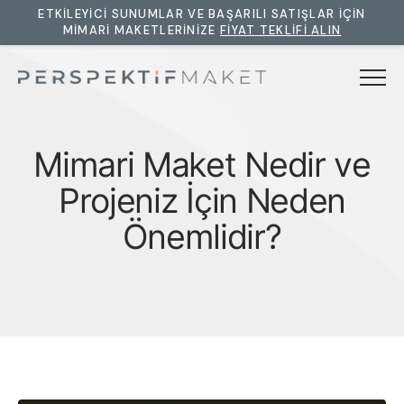
ETKILEYICI SUNUMLAR VE BAŞARILI SATIŞLAR IÇIN
MIMARI MAKETLERINIZE
FIYAT TEKLIFI ALIN
Menü
Anasayfa
M
i
m
a
r
i
M
a
k
e
t
N
e
d
i
r
v
e
Hakkımızda
P
r
o
j
e
n
i
z
İ
ç
i
n
N
e
d
e
n
Ö
n
e
m
l
i
d
i
r
?
Hizmetlerimiz
Mimari Maket
Projelerimiz
Araç Prototipleri
Blog
Arazi Maketleri
Makina Prototipleri
İletişim
3D Modelleme & Render