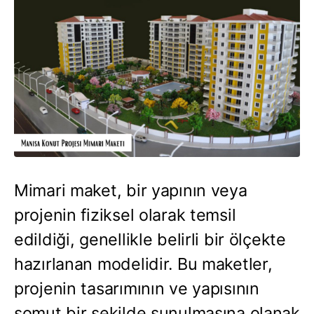
TR
Eğitim Araçları
🇹🇷
Hemen Teklif Alın
🇬🇧
🇩🇪
🇫🇷
🇷🇺
🇸🇦
Mimari maket, bir yapının veya
projenin fiziksel olarak temsil
edildiği, genellikle belirli bir ölçekte
hazırlanan modelidir. Bu maketler,
projenin tasarımının ve yapısının
somut bir şekilde sunulmasına olanak