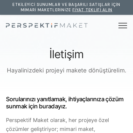
ETKILEYICI SUNUMLAR VE BAŞARILI SATIŞLAR IÇIN
MIMARI MAKETLERINIZE
FIYAT TEKLIFI ALIN
Menü
Anasayfa
İ
l
e
t
i
ş
i
m
Hakkımızda
Hayalinizdeki projeyi makete dönüştürelim.
Hizmetlerimiz
Mimari Maket
Projelerimiz
Sorularınızı yanıtlamak, ihtiyaçlarınıza çözüm
Araç Prototipleri
sunmak için buradayız.
Blog
Arazi Maketleri
Perspektif Maket olarak, her projeye özel
Makina Prototipleri
İletişim
çözümler geliştiriyor; mimari maket,
3D Modelleme & Render