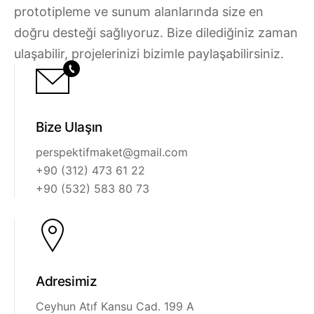
TR
prototipleme ve sunum alanlarında size en
Eğitim Araçları
doğru desteği sağlıyoruz. Bize dilediğiniz zaman
🇹🇷
Hemen Teklif Alın
ulaşabilir, projelerinizi bizimle paylaşabilirsiniz.
🇬🇧
🇩🇪
🇫🇷
Bize Ulaşın
🇷🇺
perspektifmaket@gmail.com
+90 (312) 473 61 22
🇸🇦
+90 (532) 583 80 73
Adresimiz
Ceyhun Atıf Kansu Cad. 199 A