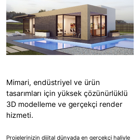
TR
Eğitim Araçları
🇹🇷
Hemen Teklif Alın
🇬🇧
🇩🇪
🇫🇷
🇷🇺
🇸🇦
Mimari, endüstriyel ve ürün
tasarımları için yüksek çözünürlüklü
3D modelleme ve gerçekçi render
hizmeti.
Projelerinizin dijital dünyada en gerçekçi haliyle